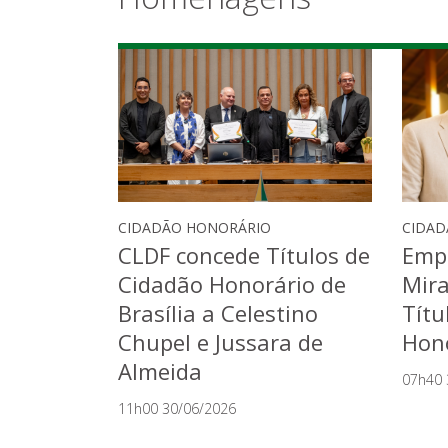
Homenagens
CIDADÃO HONORÁRIO
CIDAD
CLDF concede Títulos de
Empr
Cidadão Honorário de
Mir
Brasília a Celestino
Títu
Chupel e Jussara de
Hono