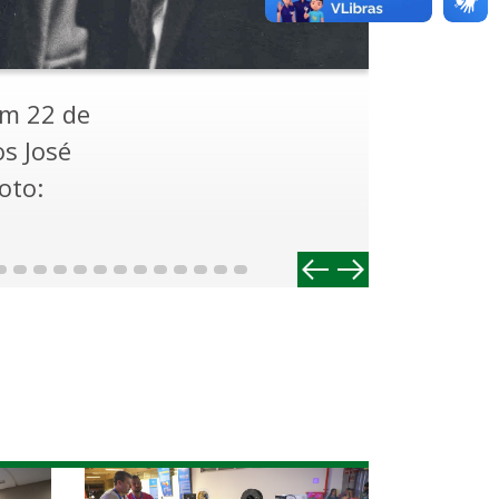
 dezembro
os
y
eiroz e
do
s,
Anterior
Próximo