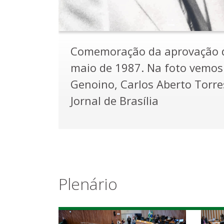
Inauguração da sede provisó
de 1990. Junto à placa estão
deputados distritais Maria d
Miranda e Jorge Cauhy. Da esq
Tadeu Roriz (atrás), José Orn
Magela, Fernando Naves, Padr
Benício Tavares e José Edmar.