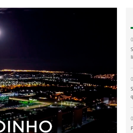
0
S
l
0
0