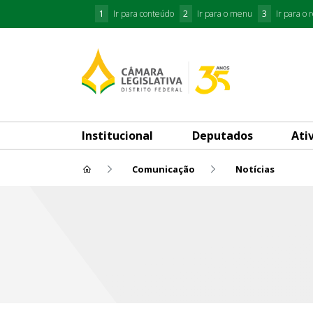
1
Ir para conteúdo
2
Ir para o menu
3
Ir para o 
Institucional
Deputados
Ati
Comunicação
Notícias
Agência CLDF