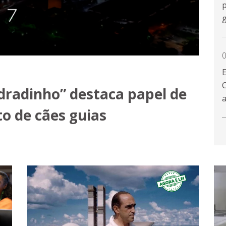
p
0
E
C
radinho” destaca papel de
o de cães guias