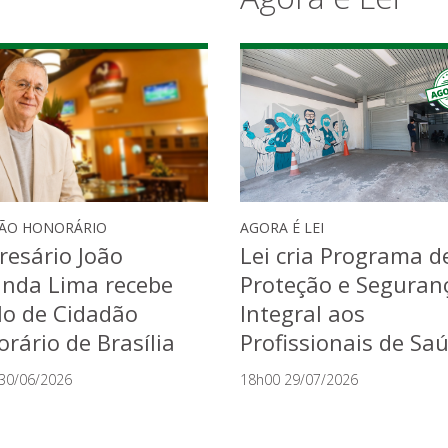
Agora é Lei
ÃO HONORÁRIO
AGORA É LEI
esário João
Lei cria Programa d
anda Lima recebe
Proteção e Seguran
lo de Cidadão
Integral aos
rário de Brasília
Profissionais de Sa