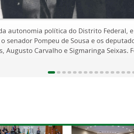
ria da Câmara Legislativa do DF, em 31 de
 o ex-governador do DF Wanderley Vallim e 
e Lourdes Abadia, Lúcia Carvalho, Rose Mar
uerda para direita, os distritais Agnelo Qu
ellas, Gilson Araújo, Edimar Pireneus, Geral
e Jonas, Aroldo Satake, Salviano Guimarãe
 Foto: Cedoc / Correio Braziliense