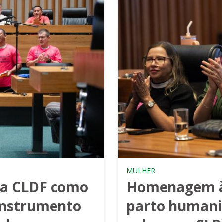
MULHER
na CLDF como
Homenagem às
 instrumento
parto humani