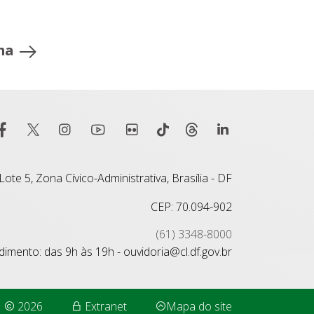
ma
ote 5, Zona Cívico-Administrativa, Brasília - DF
CEP: 70.094-902
(61) 3348-8000
imento: das 9h às 19h - ouvidoria@cl.df.gov.br
2026
Extranet
Mapa do site