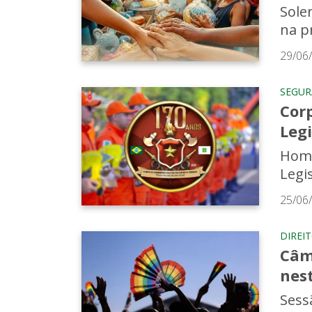
Sole
na p
29/06
SEGU
Cor
Legi
Home
Legis
25/06
DIREI
Câm
nest
Sess