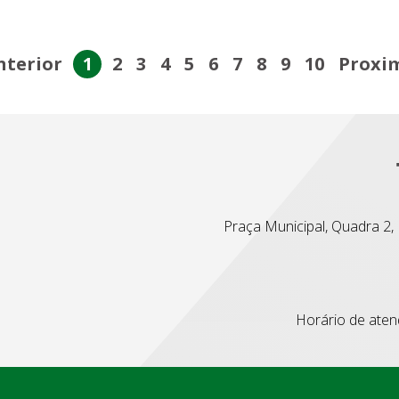
nterior
1
2
3
4
5
6
7
8
9
10
Proxi
Praça Municipal, Quadra 2, L
Horário de atend