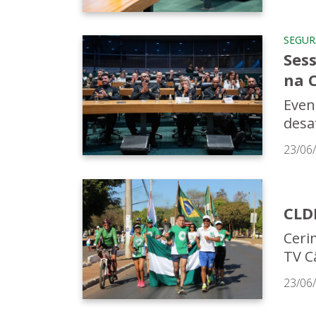
SEGU
Sess
na 
Even
desa
23/06
CLD
Ceri
TV C
23/06