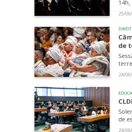
14h,
25/06
DIREI
Câm
de t
Sessã
terr
24/06
EDUC
CLDF
Sole
de e
24/06