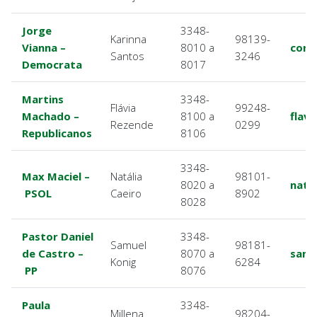
Jorge
3348-
Karinna
98139-
Vianna –
8010 a
cont
Santos
3246
Democrata
8017
Martins
3348-
Flávia
99248-
Machado –
8100 a
flav
Rezende
0299
Republicanos
8106
3348-
Max Maciel –
Natália
98101-
8020 a
nata
PSOL
Caeiro
8902
8028
Pastor Daniel
3348-
Samuel
98181-
de Castro –
8070 a
samu
Konig
6284
PP
8076
Paula
3348-
Millena
98204-