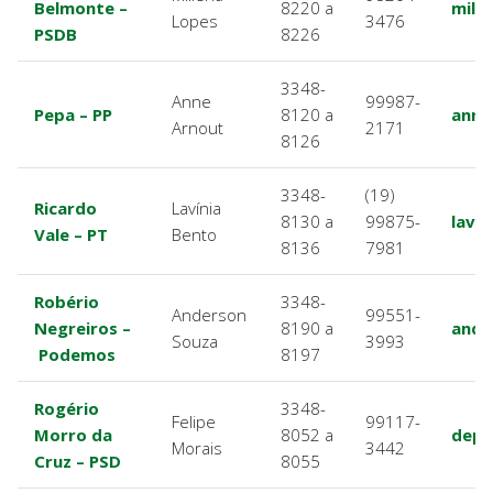
Belmonte –
8220 a
mill
Lopes
3476
PSDB
8226
3348-
Anne
99987-
Pepa – PP
8120 a
anne
Arnout
2171
8126
3348-
(19)
Ricardo
Lavínia
8130 a
99875-
lavi
Vale – PT
Bento
8136
7981
Robério
3348-
Anderson
99551-
Negreiros –
8190 a
ande
Souza
3993
Podemos
8197
Rogério
3348-
Felipe
99117-
Morro da
8052 a
dep.
Morais
3442
Cruz – PSD
8055