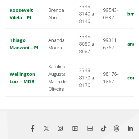
3348-
Roosevelt
Brenda
99543-
8140 a
bmab
Vilela – PL
Abreu
0332
8146
3348-
Thiago
Ananda
99311-
8080 a
anan
Manzoni – PL
Moura
6767
8087
Karolina
3348-
Wellington
Augusta
98176-
8170 a
comu
Luiz – MDB
Maria de
1867
8176
Oliveira