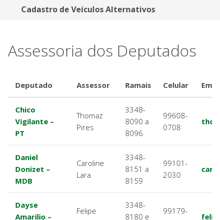
Cadastro de Veículos Alternativos
Assessoria dos Deputados
Deputado
Assessor
Ramais
Celular
Emai
Chico
3348-
Thomaz
99608-
Vigilante –
8090 a
thom
Pires
0708
PT
8096
Daniel
3348-
Caroline
99101-
Donizet –
8151 a
caro
Lara
2030
MDB
8159
Dayse
3348-
Felipe
99179-
Amarilio –
8180 e
felip