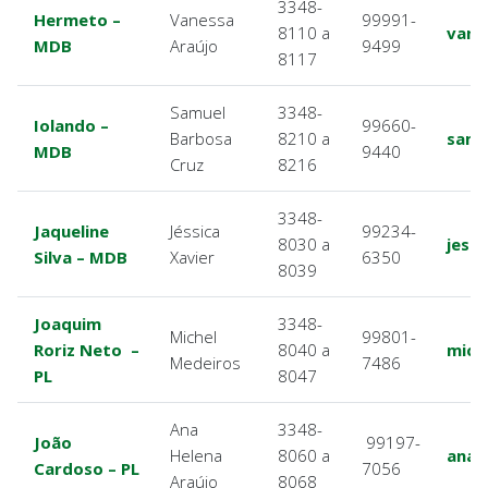
3348-
Hermeto –
Vanessa
99991-
8110 a
vane
MDB
Araújo
9499
8117
Samuel
3348-
Iolando –
99660-
Barbosa
8210 a
samu
MDB
9440
Cruz
8216
3348-
Jaqueline
Jéssica
99234-
8030 a
jess
Silva – MDB
Xavier
6350
8039
Joaquim
3348-
Michel
99801-
Roriz Neto –
8040 a
mich
Medeiros
7486
PL
8047
Ana
3348-
João
99197-
Helena
8060 a
anah
Cardoso – PL
7056
Araújo
8068