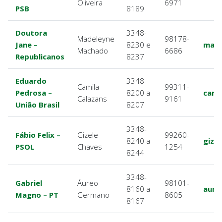
Oliveira
6971
PSB
8189
Doutora
3348-
Madeleyne
98178-
Jane –
8230 e
made
Machado
6686
Republicanos
8237
Eduardo
3348-
Camila
99311-
Pedrosa –
8200 a
cami
Calazans
9161
União Brasil
8207
3348-
Fábio Felix –
Gizele
99260-
8240 a
gize
PSOL
Chaves
1254
8244
3348-
Gabriel
Áureo
98101-
8160 a
aure
Magno – PT
Germano
8605
8167