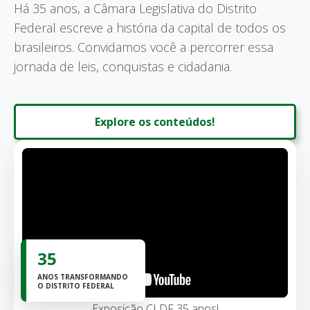
Há 35 anos, a Câmara Legislativa do Distrito
Federal escreve a história da capital de todos os
brasileiros. Convidamos você a percorrer essa
jornada de leis, conquistas e cidadania.
Explore os conteúdos!
35
ANOS TRANSFORMANDO
O DISTRITO FEDERAL
Exposição CLDF 35 anos!
Sé