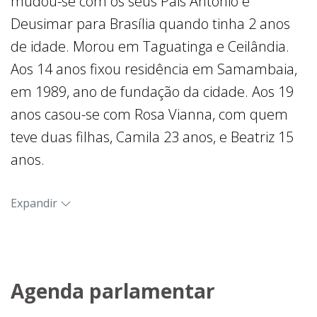
mudou-se com os seus Pais Antonio e
Deusimar para Brasília quando tinha 2 anos
de idade. Morou em Taguatinga e Ceilândia.
Aos 14 anos fixou residência em Samambaia,
em 1989, ano de fundação da cidade. Aos 19
anos casou-se com Rosa Vianna, com quem
teve duas filhas, Camila 23 anos, e Beatriz 15
anos.
O histórico de lutas de Jorge Vianna tem início
Expandir
muito cedo. Aos 14 anos começou a trabalhar
como borracheiro, aos 18 anos serviu a
aeronáutica onde ficou por um período de 6
anos, no qual aprendeu o oficio de técnico em
Agenda parlamentar
gesso, garçom e motorista. Trabalhou no HFA