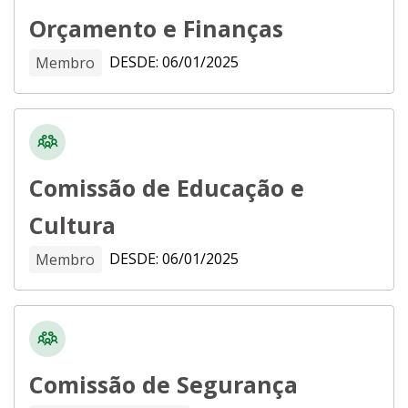
poderia fazer a diferença, e se candidatou,
Orçamento e Finanças
pela terceira vez, a deputado distrital. No dia 7
DESDE: 06/01/2025
Membro
de outubro, Jorge Vianna foi confirmado como
deputado Distrital eleito obtendo 13.070
votos.
No dia 1º de Janeiro de 2019, após diplomado
Comissão de Educação e
Deputado Distrital, Jorge Vianna quebra o
Cultura
protocolo e toma posse na CLDF trajando o
DESDE: 06/01/2025
Membro
macacão do SAMU, vestimenta usada para
representar a categoria que ajudou a elegê-lo,
a Enfermagem.
Atualmente, Jorge Vianna é deputado Distrital
Comissão de Segurança
pelo partido PODEMOS, integra o bloco União