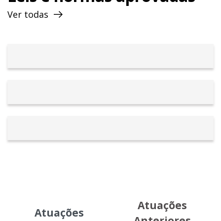
categoria, seja ela da iniciativa pública ou
Ver todas
privada e, acima de tudo, se colocando a favor
da população em busca de uma saúde de
qualidade.
Dessa vez com mais amigos, mais pessoas
acreditando no sonho e um trabalho bem
mais organizado, Jorge Vianna se filiou, em
2014, em um novo partido, o PSD – Partido
Social Democrático e mais uma vez tentou
vaga em uma das 24 cadeiras da CLDF. Nesse
ano, o candidato conseguiu 7.331, sendo o
mais votado do partido, no entanto, não foi
Atuações
dessa vez. Novamente, Jorge não desistiu e
Atuações
Anteriores