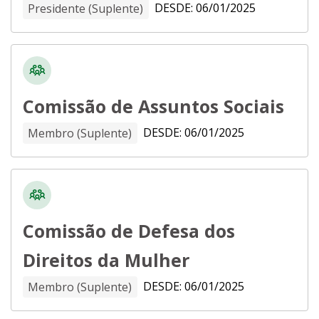
DESDE: 06/01/2025
Presidente (Suplente)
pelo Distrito Federal, é membro titular da
Comissão de Educação, Saúde e Cultura -
CESC; da Comissão de Assuntos Fundiários -
CAF e da Comissão de Transporte e
Mobilidade Urbana - CTMU da Câmara
Comissão de Assuntos Sociais
Legislativa do Distrito Federal – CLDF.
DESDE: 06/01/2025
Membro (Suplente)
Comissão de Defesa dos
Direitos da Mulher
DESDE: 06/01/2025
Membro (Suplente)