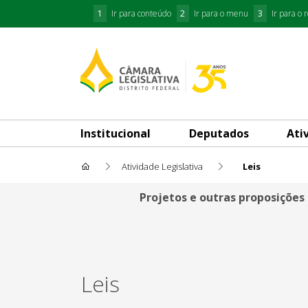
1
Ir para conteúdo
2
Ir para o menu
3
Ir para o 
Institucional
Deputados
Ati
Atividade Legislativa
Leis
Leis
Projetos e outras proposições
Leis