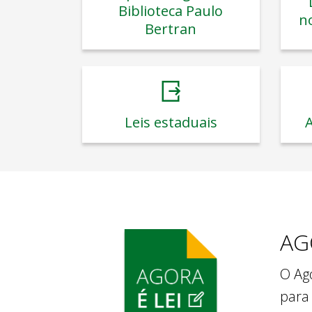
Biblioteca Paulo
n
Bertran
Leis estaduais
A
AG
O Ago
para 