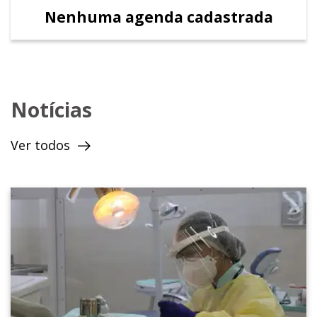
como assessor parlamentar por 10 anos na
Nenhuma agenda cadastrada
Câmara Legislativa. Também fundou a União
Brasileira de Pessoa com Deficiência
(UBRAPOD) para ajudar o segmento da
pessoa com deficiência e foi um importante
Notícias
líder comunitário em Brazlândia, sua cidade.
Ver todos
Em 2006, Iolando deu início a sua trajetória
política e foi eleito em 2018. Foi por iniciativa
do deputado Iolando junto ao Governo do
Distrito Federal a criação da primeira
Secretaria da Pessoa com Deficiência no
Distrito Federal, um marco para o segmento
da pessoa com deficiência. Também foi eleito
Primeiro-secretário da Mesa Diretora da Casa