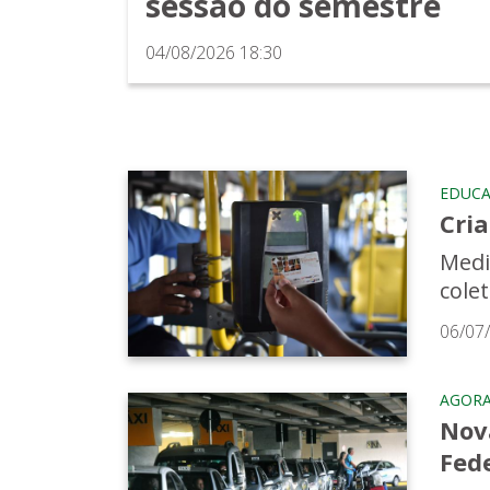
sessão do semestre
04/08/2026 18:30
EDUC
Cria
Medi
cole
06/07
AGORA 
Nova
Fed