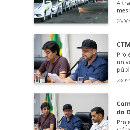
A tr
mesm
26/06
CTMU
Proj
univ
públ
28/05
Com
do 
Proj
infr