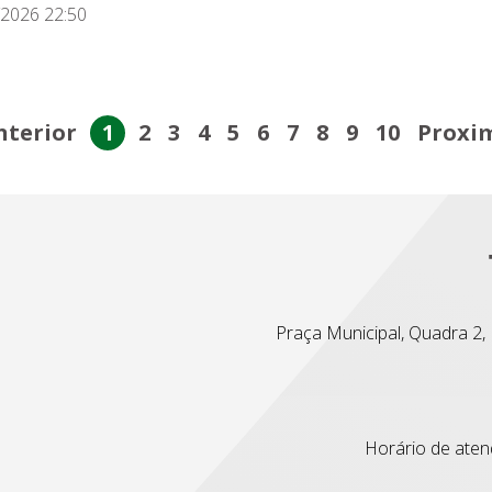
/2026 22:50
nterior
1
2
3
4
5
6
7
8
9
10
Proxi
Praça Municipal, Quadra 2, L
Horário de atend