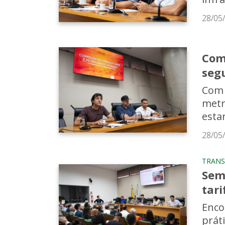
28/05
Com
seg
Com 
metr
esta
28/05
TRANS
Sem
tari
Enco
prát