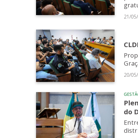
grat
21/05
CLDF
Prop
Graç
20/05
GESTÃ
Plen
do 
Entre
dist