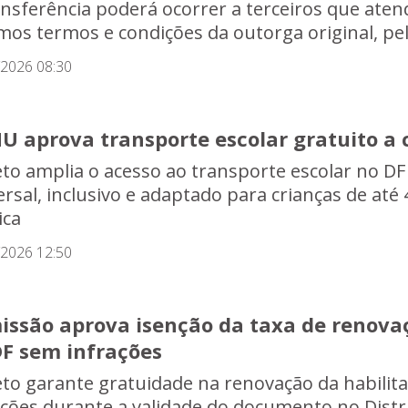
ansferência poderá ocorrer a terceiros que aten
os termos e condições da outorga original, p
/2026 08:30
 aprova transporte escolar gratuito a c
eto amplia o acesso ao transporte escolar no D
ersal, inclusivo e adaptado para crianças de até
ica
/2026 12:50
issão aprova isenção da taxa de renova
DF sem infrações
eto garante gratuidade na renovação da habilit
ações durante a validade do documento no Distr