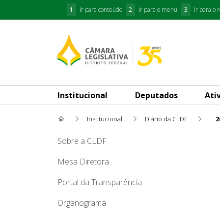
1
Ir para conteúdo
2
Ir para o menu
3
Ir para o 
Institucional
Deputados
Ati
Institucional
Diário da CLDF
2
2011
Sobre a CLDF
Mesa Diretora
Portal da Transparência
Organograma