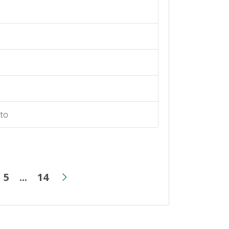
nto
5
...
14
a
gina
Página
Páginas intermediárias
Página
Próxima página