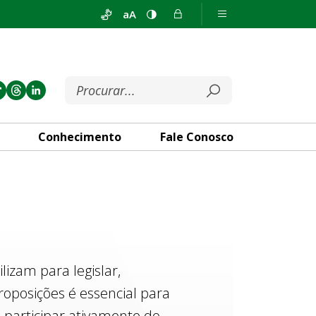
aA
Conhecimento
Fale Conosco
izam para legislar,
roposições é essencial para
 participar ativamente do