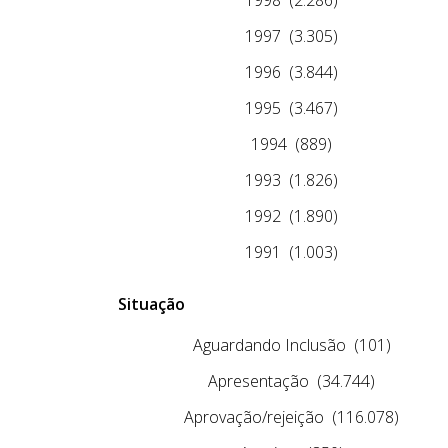
1997
(3.305)
1996
(3.844)
1995
(3.467)
1994
(889)
1993
(1.826)
1992
(1.890)
1991
(1.003)
Situação
Aguardando Inclusão
(101)
Apresentação
(34.744)
Aprovação/rejeição
(116.078)