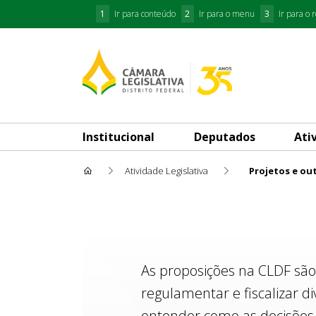
1
Ir para conteúdo
2
Ir para o menu
3
Ir para o 
Institucional
Deputados
Ati
Atividade Legislativa
Projetos e ou
Projetos e outras Proposiçõe
As proposições na CLDF são
regulamentar e fiscalizar d
entender como as decisões 