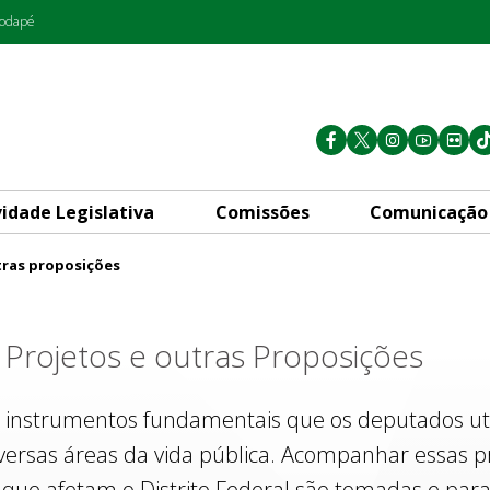
rodapé
vidade Legislativa
Comissões
Comunicação
tras proposições
s
Projetos e outras Proposições
 instrumentos fundamentais que os deputados util
iversas áreas da vida pública. Acompanhar essas p
que afetam o Distrito Federal são tomadas e para