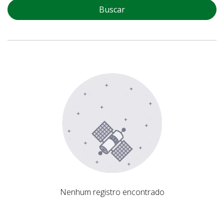
Buscar
Nenhum registro encontrado
Nenhum registro encontrado