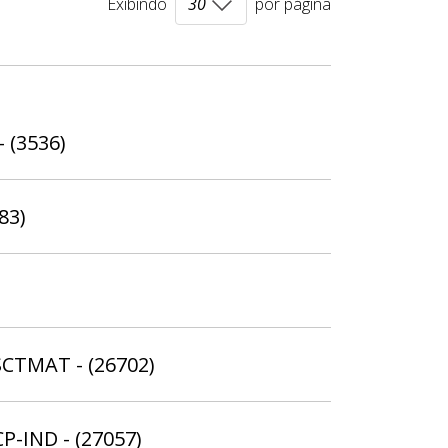
Exibindo
por página
- (3536)
83)
SCTMAT - (26702)
CP-IND - (27057)