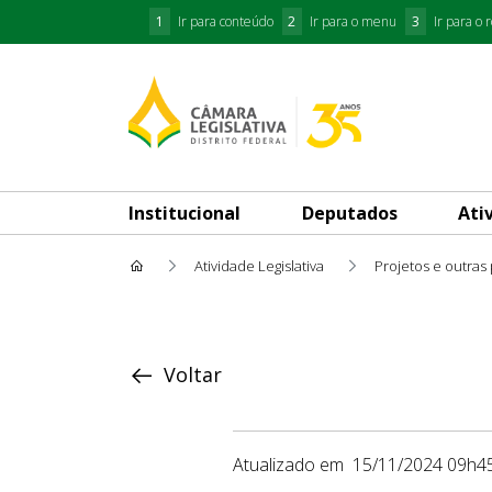
1
Ir para conteúdo
2
Ir para o menu
3
Ir para o 
Institucional
Deputados
Ati
Atividade Legislativa
Projetos e outras
Proposição
Voltar
Atualizado em
15/11/2024 09h4