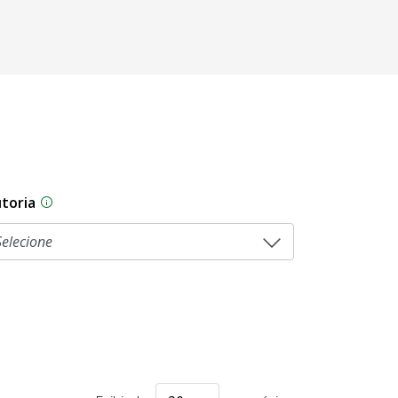
toria
As proposições legislativas na CLDF podem ser origi