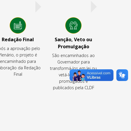
Redação Final
Sanção, Veto ou
Promulgação
ós a aprovação pelo
Plenário, o projeto é
São encaminhados ao
encaminhado para
Governador para
aboração da Redação
transformá-los em lei ou
Final
vetá-los ou são
promulgados e
publicados pela CLDF