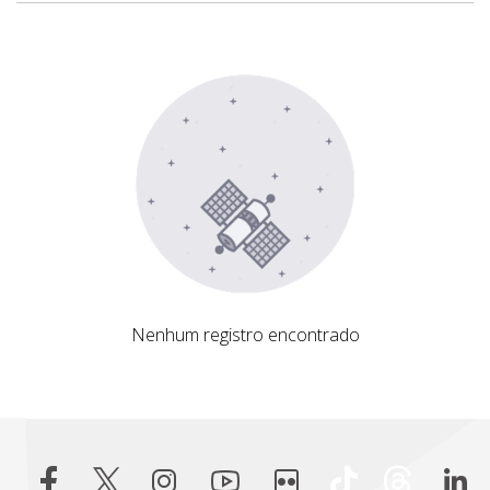
Nenhum registro encontrado
Nenhum registro encontrado