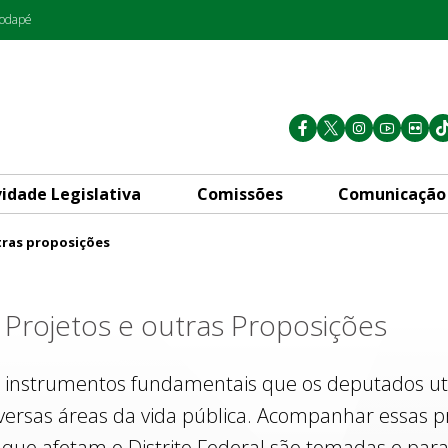
rodapé
vidade Legislativa
Comissões
Comunicação
tras proposições
s
Projetos e outras Proposições
 instrumentos fundamentais que os deputados util
iversas áreas da vida pública. Acompanhar essas p
que afetam o Distrito Federal são tomadas e para