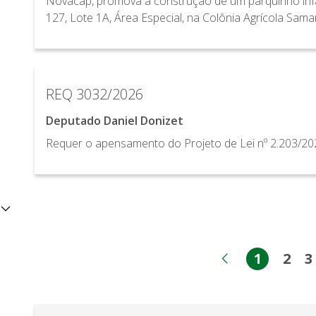
Novacap, promova a construção de um parquinho infa
127, Lote 1A, Área Especial, na Colônia Agrícola Sama
REQ 3032/2026
Deputado Daniel Donizet
Requer o apensamento do Projeto de Lei nº 2.203/202
1
2
3
Página
Pág
Página ant