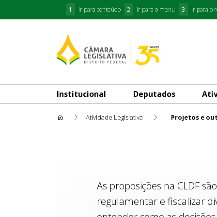
1
Ir para conteúdo
2
Ir para o menu
3
Ir para o 
Institucional
Deputados
Ati
Atividade Legislativa
Projetos e ou
Projetos e outras Proposiçõe
As proposições na CLDF são
regulamentar e fiscalizar d
entender como as decisões 