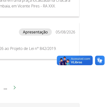
ntil em uma praça localizada na Chácara
mbaia, em Vicente Pires - RA XXX.
Apresentação
05/08/2026
6 ao Projeto de Lei n° 842/2019.
...
ina
Página
Páginas intermediárias
erior
Próxima página