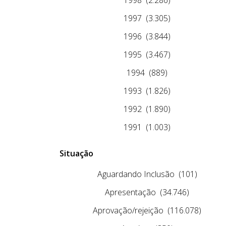
1997
(3.305)
1996
(3.844)
1995
(3.467)
1994
(889)
1993
(1.826)
1992
(1.890)
1991
(1.003)
Situação
Aguardando Inclusão
(101)
Apresentação
(34.746)
Aprovação/rejeição
(116.078)