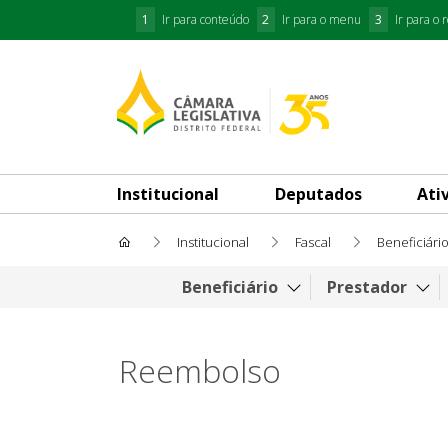
1
Ir para conteúdo
2
Ir para o menu
3
Ir para o 
Institucional
Deputados
Ati
Institucional
Fascal
Beneficiári
Reembolso
Beneficiário
Prestador
Reembolso