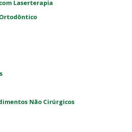
com Laserterapia
Ortodôntico
s
dimentos Não Cirúrgicos