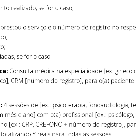
o realizado, se for o caso;
 prestou o serviço e o número de registro no respe
ido;
to;
iadas, se for o caso.
ca:
Consulta médica na especialidade [ex: ginecolo
o], CRM [número do registro], para o(a) paciente
a:
4 sessões de [ex.: psicoterapia, fonoaudiologia, 
 mês e ano] com o(a) profissional [ex.: psicólogo
selho [ex.: CRP, CREFONO + número do registro], pa
 totalizando Y reais para todas as sessões.