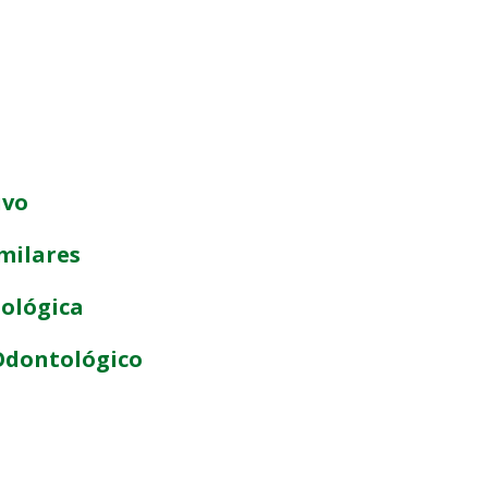
ivo
milares
ológica
Odontológico