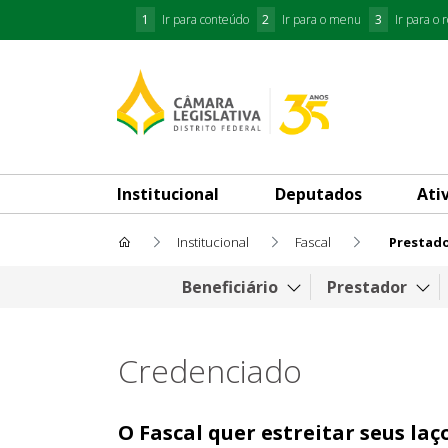
1
Ir para conteúdo
2
Ir para o menu
3
Ir para o 
Institucional
Deputados
Ati
Institucional
Fascal
Prestad
Prestador
Beneficiário
Prestador
Credenciado
O Fascal quer estreitar seus la