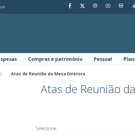
dapé
spesas
Compras e patrimônio
Pessoal
Plan
Atas de Reunião da Mesa Diretora
tora - Portal da Transparênc
Atas de Reunião d
Selecione: