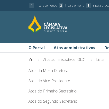
1
Ir para conteúdo
2
Ir para o menu
3
Ir para o ro
O Portal
Atos administrativos
De
Atos administrativos [OLD]
Lista
Atas de Reunião da Mesa Dire
Atos da Mesa Diretora
Atos do Vice-Presidente
Atos do Primeiro Secretário
Atos do Segundo Secretário