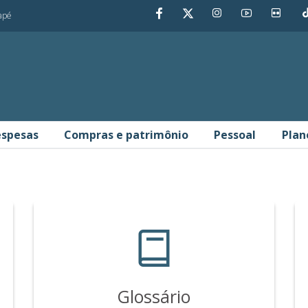
dapé
spesas
Compras e patrimônio
Pessoal
Plan
ência
Glossário