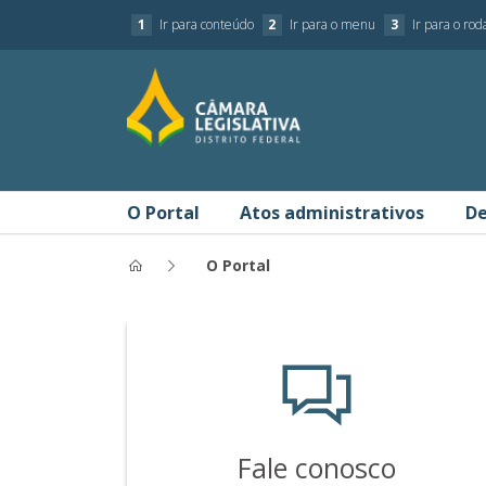
1
Ir para conteúdo
2
Ir para o menu
3
Ir para o ro
O Portal
Atos administrativos
De
O Portal
O Portal - Portal da Transpar
Fale conosco