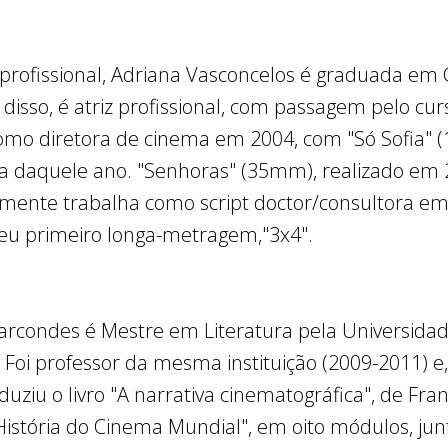
ta profissional, Adriana Vasconcelos é graduada 
 disso, é atriz profissional, com passagem pelo cu
 como diretora de cinema em 2004, com "Só Sofia
a daquele ano. "Senhoras" (35mm), realizado em 20
ualmente trabalha como script doctor/consultora em
eu primeiro longa-metragem,"3x4".
Marcondes é Mestre em Literatura pela Universida
i professor da mesma instituição (2009-2011) e,
duziu o livro "A narrativa cinematográfica", de Fra
"História do Cinema Mundial", em oito módulos, ju