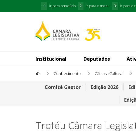
1
Ir para conteúdo
2
Ir para o menu
3
Ir para o 
Institucional
Deputados
Ati
Conhecimento
Câmara Cultural
Comissão de Seleção
Comitê Gestor
Edição 2026
Edi
Ediç
Troféu Câmara Legislat