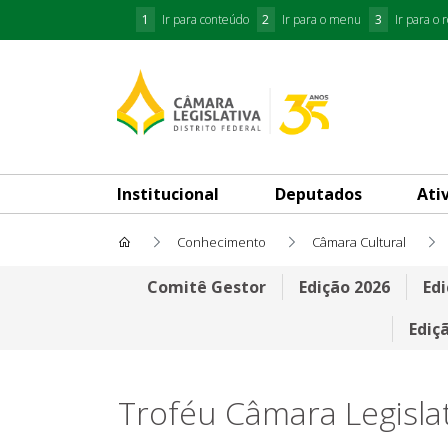
1
Ir para conteúdo
2
Ir para o menu
3
Ir para o 
Institucional
Deputados
Ati
Conhecimento
Câmara Cultural
Comissão de Seleção 2015
Comitê Gestor
Edição 2026
Edi
Ediç
Troféu Câmara Legislat