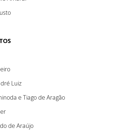
gusto
TOS
heiro
ndré Luiz
Shinoda e Tiago de Aragão
uer
ado de Araújo