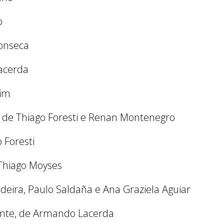
o
onseca
Lacerda
dim
, de Thiago Foresti e Renan Montenegro
 Foresti
Thiago Moyses
deira, Paulo Saldaña e Ana Graziela Aguiar
ente, de Armando Lacerda