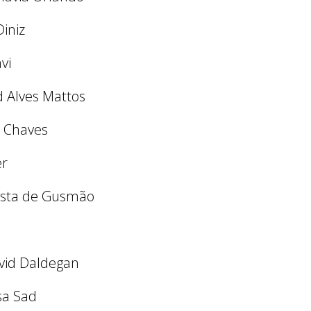
Diniz
vi
d Alves Mattos
e Chaves
er
tista de Gusmão
avid Daldegan
ssa Sad