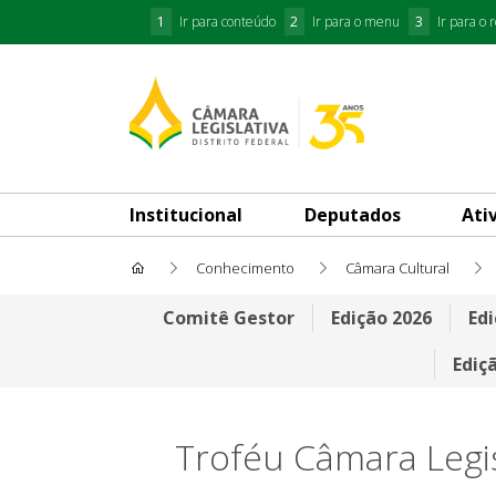
1
Ir para conteúdo
2
Ir para o menu
3
Ir para o 
Institucional
Deputados
Ati
Conhecimento
Câmara Cultural
Inscrições 2022
Comitê Gestor
Edição 2026
Edi
Ediç
Troféu Câmara Legisl