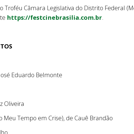
do Troféu Câmara Legislativa do Distrito Federal (M
ite
https://festcinebrasilia.com.br
.
ITOS
e José Eduardo Belmonte
z Oliveira
s do Meu Tempo em Crise), de Cauê Brandão
lho