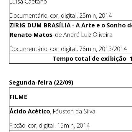
Luísa Caetano
Documentário, cor, digital, 25min, 2014
ZIRIG DUM BRASÍLIA - A Arte e o Sonho d
Renato Matos
, de André Luiz Oliveira
Documentário, cor, digital, 76min, 2013/2014
Tempo total de exibição
:
1
Segunda-feira (22/09)
FILME
Ácido Acético
, Fáuston da Silva
Ficção, cor, digital, 15min, 2014