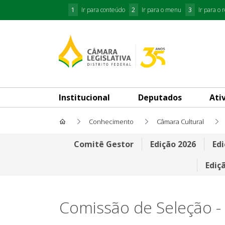
1
Ir para conteúdo
2
Ir para o menu
3
Ir para o 
Institucional
Deputados
Ati
Conhecimento
Câmara Cultural
Comissão de Seleção 2023
Comitê Gestor
Edição 2026
Edi
Ediç
Comissão de Seleção -