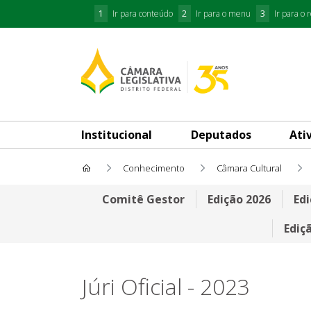
1
Ir para conteúdo
2
Ir para o menu
3
Ir para o 
Institucional
Deputados
Ati
Conhecimento
Câmara Cultural
Júri Oficial 2023
Comitê Gestor
Edição 2026
Edi
Ediç
Júri Oficial - 2023