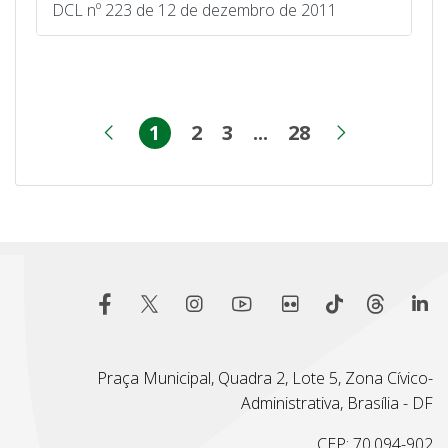
DCL nº 223 de 12 de dezembro de 2011
1
2
3
...
28
Página
Página
Página
Páginas intermed
Página
Página anterior
Próxima 
Praça Municipal, Quadra 2, Lote 5, Zona Cívico-
Administrativa, Brasília - DF
CEP: 70.094-902