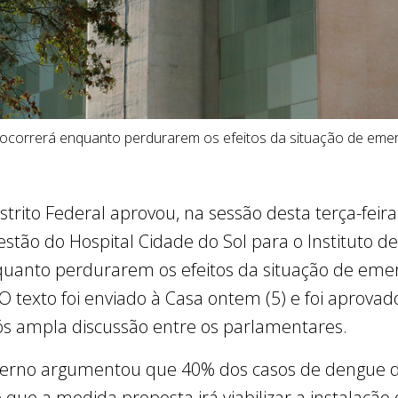
 ocorrerá enquanto perdurarem os efeitos da situação de eme
trito Federal aprovou, na sessão desta terça-feira (
stão do Hospital Cidade do Sol para o Instituto d
nquanto perdurarem os efeitos da situação de eme
O texto foi enviado à Casa ontem (5) e foi aprovad
pós ampla discussão entre os parlamentares.
verno argumentou que 40% dos casos de dengue do
 que a medida proposta irá viabilizar a instalação 