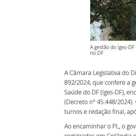
A gestão do Iges-DF
no DF
A Câmara Legislativa do Dis
892/2024, que confere a ge
Saúde do DF (Iges-DF), e
(Decreto nº 45.448/2024). 
turnos e redação final, a
Ao encaminhar o PL, o go
registrados em Ceilândia e