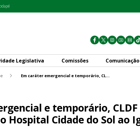
rodapé
vidade Legislativa
Comissões
Comunicação
de
Em caráter emergencial e temporário, CLDF aprova transferência do Hospital Cidade do Sol ao Iges-DF
porário, CLDF aprova transfe
rgencial e temporário, CLDF
o Hospital Cidade do Sol ao I