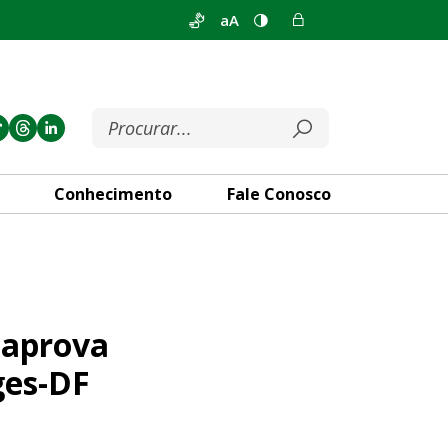
aA
Conhecimento
Fale Conosco
rência do Hospital Cidade do
 aprova
ges-DF