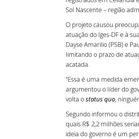
Sol Nascente – região admi
O projeto causou preocupa
atuação do Iges-DF e à sua
Dayse Amarilio (PSB) e Pa
limitando o prazo de atuaç
acatada.
“Essa é uma medida emerge
argumentou o líder do gov
volta o
status quo
, ningué
Segundo informou o distri
quais R$ 2,2 milhões seria
ideia do governo é um perí