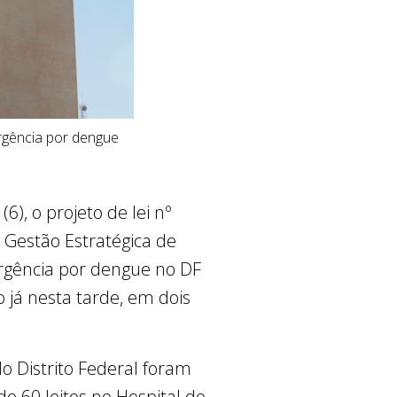
rgência por dengue
6), o projeto de lei nº
e Gestão Estratégica de
rgência por dengue no DF
o já nesta tarde, em dois
 Distrito Federal foram
de 60 leitos no Hospital do