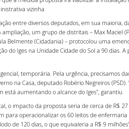
nistrativa vizinha.
ção entre diversos deputados, em sua maioria, da 
 ampliação, um grupo de distritais – Max Maciel (P
ula Belmente (Cidadania) – protocolou uma emenda
ão do Iges na Unidade Cidade do Sol a 90 dias. A 
ncial, temporária. Pela urgência, precisamos dar
erno na Casa, deputado Robério Negreiros (PSD).
m está aumentando o alcance do Iges”, garantiu.
tal, o impacto da proposta seria de cerca de R$ 27
m para operacionalizar os 60 leitos de enfermaria 
odo de 120 dias, o que equivaleria a R$ 9 milhões