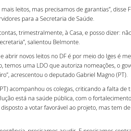
mais leitos, mas precisamos de garantias”, disse F
vidores para a Secretaria de Saúde.
contas, trimestralmente, à Casa, e posso dizer: nã
ecretaria”, salientou Belmonte.
e abrir novos leitos no DF é por meio do Iges é men
ico, temos uma LDO que autoriza nomeações, o go
eiro”, acrescentou o deputado Gabriel Magno (PT).
PT) acompanhou os colegas, criticando a falta de 
lução está na saúde pública, com o fortalecimento 
 disposto a votar favorável ao projeto, mas tem 
rgência, precisamos acudir. E precisamos contra