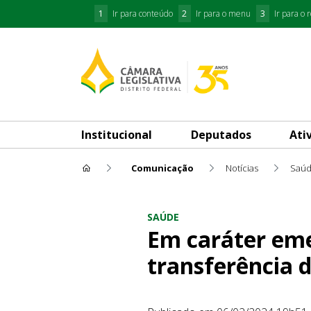
1
Ir para conteúdo
2
Ir para o menu
3
Ir para o 
Institucional
Deputados
Ati
Comunicação
Notícias
Saú
Em caráter emergencial e tem
SAÚDE
Em caráter eme
transferência d