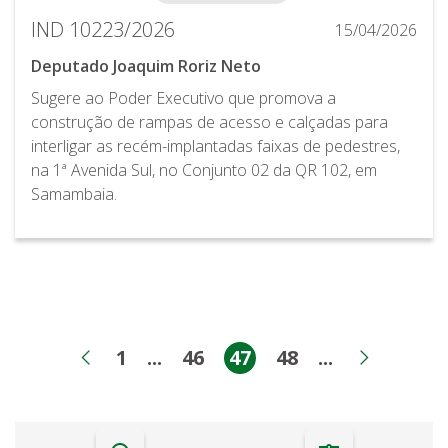
IND 10223/2026
15/04/2026
Deputado Joaquim Roriz Neto
Sugere ao Poder Executivo que promova a
construção de rampas de acesso e calçadas para
interligar as recém-implantadas faixas de pedestres,
na 1ª Avenida Sul, no Conjunto 02 da QR 102, em
Samambaia.
1
...
46
47
48
...
Página
Páginas intermediárias
Página
Página
Página
Páginas int
Página anterior
Próxim