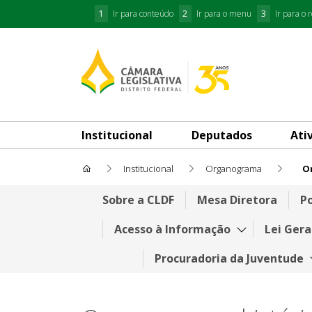
1
Ir para conteúdo
2
Ir para o menu
3
Ir para o 
Institucional
Deputados
Ati
Institucional
Organograma
Or
Organograma da Casa - série 
Sobre a CLDF
Mesa Diretora
Po
Acesso à Informação
Lei Gera
Procuradoria da Juventude