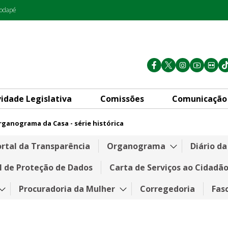
rodapé
vidade Legislativa
Comissões
Comunicação
ganograma da Casa - série histórica
histórica
rtal da Transparência
Organograma
Diário d
l de Proteção de Dados
Carta de Serviços ao Cidadã
Procuradoria da Mulher
Corregedoria
Fas