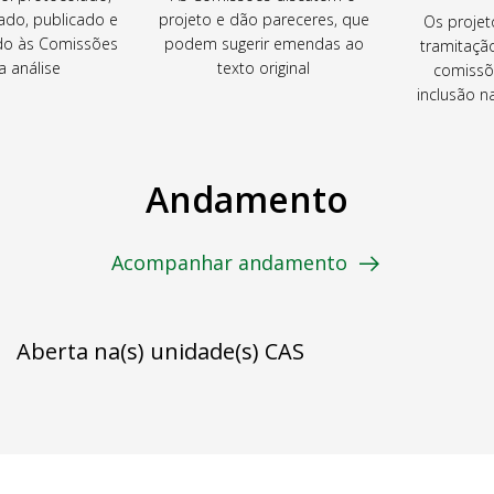
ado, publicado e
projeto e dão pareceres, que
Os projet
o às Comissões
podem sugerir emendas ao
tramitaçã
a análise
texto original
comissõ
inclusão 
Andamento
Acompanhar andamento
Aberta na(s) unidade(s) CAS