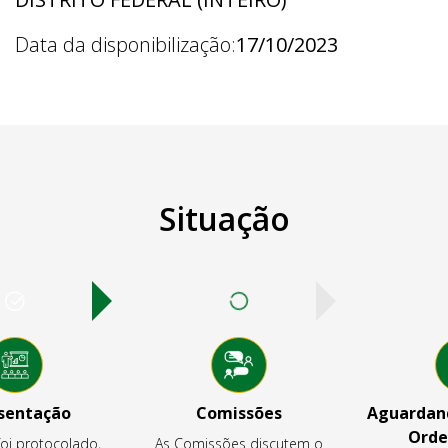
Data da disponibilização:
17/10/2023
Situação
sentação
Comissões
Aguardand
Orde
foi protocolado,
As Comissões discutem o