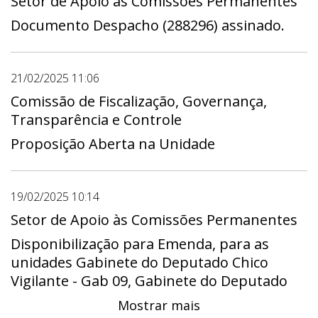
Setor de Apoio às Comissões Permanentes
Documento Despacho (288296) assinado.
21/02/2025 11:06
Comissão de Fiscalização, Governança,
Transparência e Controle
Proposição Aberta na Unidade
19/02/2025 10:14
Setor de Apoio às Comissões Permanentes
Disponibilização para Emenda, para as
unidades Gabinete do Deputado Chico
Vigilante - Gab 09, Gabinete do Deputado
Daniel Donizet - Gab 15, Gabinete do
Mostrar mais
Deputado Eduardo Pedrosa - Gab 20,