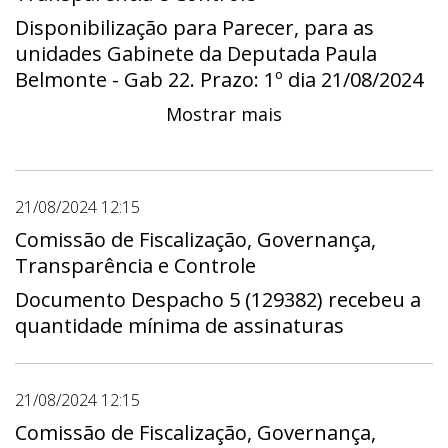
Daniel de Castro - Gab 07, Gabinete da
Disponibilização para Parecer, para as
Deputada Paula Belmonte - Gab 22,
unidades Gabinete da Deputada Paula
Gabinete do Deputado Pepa - Gab 12,
Belmonte - Gab 22. Prazo: 1º dia 21/08/2024
Gabinete do Deputado Ricardo Vale - Gab
- 00:00 a útimo dia 03/09/2024 - 23:59
Mostrar mais
13, Gabinete do Deputado Rogério Morro da
Cruz - Gab 05, Gabinete do Deputado
Thiago Manzoni - Gab 08, Gabinete do
Deputado Wellington Luiz - Gab 17. Prazo:
21/08/2024 12:15
1º dia 20/02/2025 - 00:00 a útimo dia
Comissão de Fiscalização, Governança,
26/02/2025 - 23:59
Transparência e Controle
Documento Despacho 5 (129382) recebeu a
quantidade mínima de assinaturas
21/08/2024 12:15
Comissão de Fiscalização, Governança,