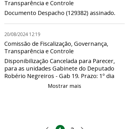
Transparência e Controle
Documento Despacho (129382) assinado.
20/08/2024 12:19
Comissão de Fiscalização, Governança,
Transparência e Controle
Disponibilização Cancelada para Parecer,
para as unidades Gabinete do Deputado
Robério Negreiros - Gab 19. Prazo: 1º dia
13/11/2023 - 00:00 a último dia 28/11/2023 -
Mostrar mais
23:59