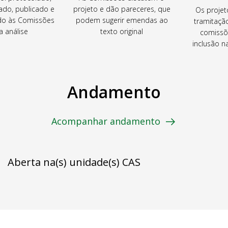
ado, publicado e
projeto e dão pareceres, que
Os projet
o às Comissões
podem sugerir emendas ao
tramitaçã
a análise
texto original
comissõ
inclusão 
Andamento
Acompanhar andamento
Aberta na(s) unidade(s) CAS