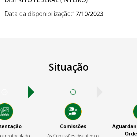
Data da disponibilização:
17/10/2023
Situação
sentação
Comissões
Aguardand
Orde
foi protocolado,
As Comissões discutem o