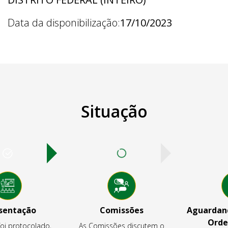
Data da disponibilização:
17/10/2023
Situação
sentação
Comissões
Aguardand
Orde
foi protocolado,
As Comissões discutem o