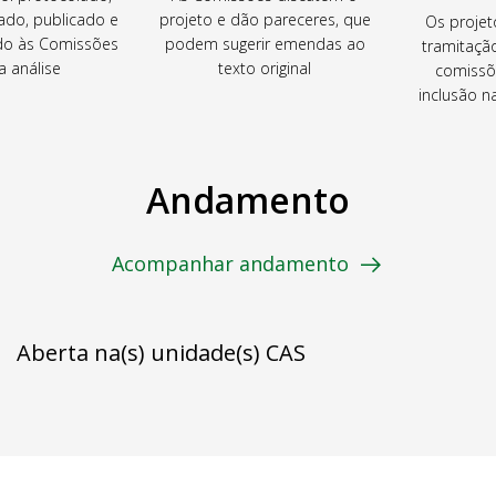
ado, publicado e
projeto e dão pareceres, que
Os projet
o às Comissões
podem sugerir emendas ao
tramitaçã
a análise
texto original
comissõ
inclusão 
Andamento
Acompanhar andamento
Aberta na(s) unidade(s) CAS