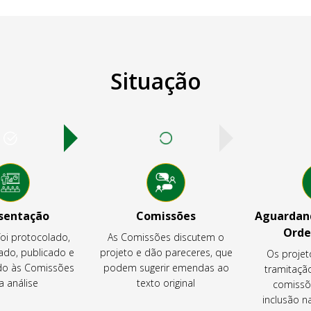
Situação
sentação
Comissões
Aguardand
Orde
foi protocolado,
As Comissões discutem o
ado, publicado e
projeto e dão pareceres, que
Os projet
o às Comissões
podem sugerir emendas ao
tramitaçã
a análise
texto original
comissõ
inclusão 