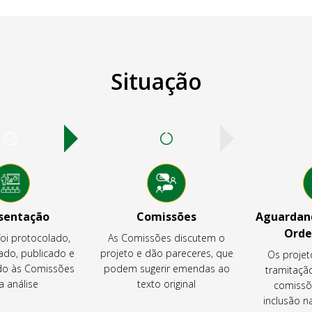
Situação
sentação
Comissões
Aguardand
Orde
foi protocolado,
As Comissões discutem o
ado, publicado e
projeto e dão pareceres, que
Os projet
o às Comissões
podem sugerir emendas ao
tramitaçã
a análise
texto original
comissõ
inclusão 