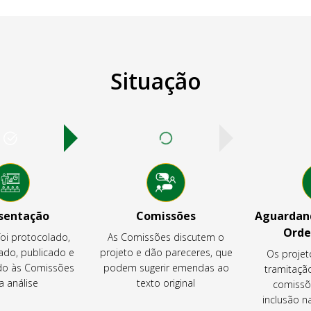
Situação
sentação
Comissões
Aguardand
Orde
foi protocolado,
As Comissões discutem o
ado, publicado e
projeto e dão pareceres, que
Os projet
o às Comissões
podem sugerir emendas ao
tramitaçã
a análise
texto original
comissõ
inclusão 