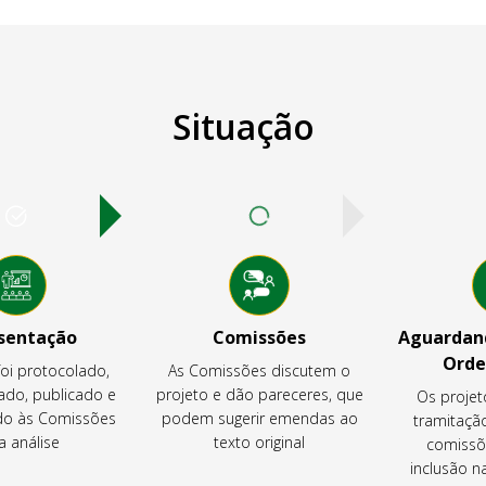
Situação
sentação
Comissões
Aguardand
Orde
foi protocolado,
As Comissões discutem o
ado, publicado e
projeto e dão pareceres, que
Os projet
o às Comissões
podem sugerir emendas ao
tramitaçã
a análise
texto original
comissõ
inclusão 