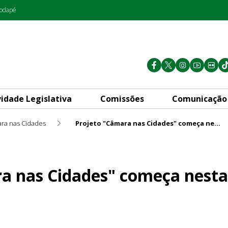
rodapé
vidade Legislativa
Comissões
Comunicação
ra nas Cidades
Projeto "Câmara nas Cidades" começa nesta quarta-feira em Ceilândia
" começa nesta quarta-feira 
a nas Cidades" começa nesta