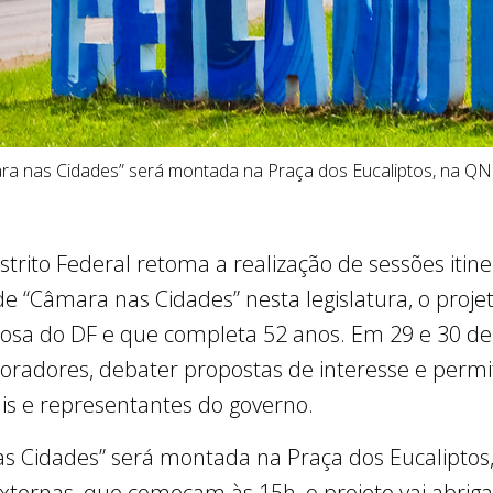
ra nas Cidades” será montada na Praça dos Eucaliptos, na QN
strito Federal retoma a realização de sessões itin
de “Câmara nas Cidades” nesta legislatura, o proje
losa do DF e que completa 52 anos. Em 29 e 30 de m
 moradores, debater propostas de interesse e permi
ais e representantes do governo.
s Cidades” será montada na Praça dos Eucaliptos
xternas, que começam às 15h, o projeto vai abriga