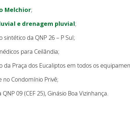
io Melchior
;
luvial e drenagem pluvial
;
 sintético da QNP 26 – P Sul;
édicos para Ceilândia;
ão da Praça dos Eucaliptos em todos os equipamen
 no Condomínio Privê;
QNP 09 (CEF 25), Ginásio Boa Vizinhança.