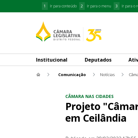
1
Ir para conteúdo
2
Ir para o menu
3
Ir para o 
Institucional
Deputados
Ati
Comunicação
Notícias
Câma
Projeto "Câmara nas Cidades
CÂMARA NAS CIDADES
Projeto "Câmar
em Ceilândia