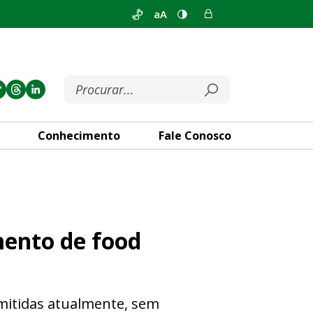
aA
Conhecimento
Fale Conosco
 trucks com dimensões maior
mento de food
mitidas atualmente, sem