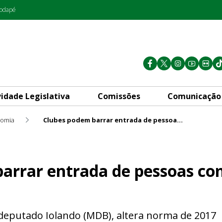
rodapé
vidade Legislativa
Comissões
Comunicação
omia
Clubes podem barrar entrada de pessoas com comida e bebida
a de pessoas com comida e b
arrar entrada de pessoas co
o deputado Iolando (MDB), altera norma de 2017