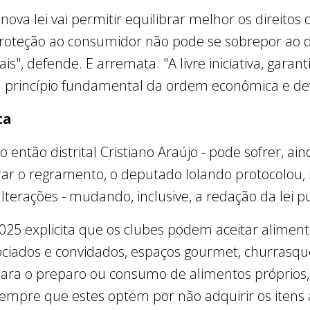
a nova lei vai permitir equilibrar melhor os direito
roteção ao consumidor não pode se sobrepor ao d
", defende. E arremata: "A livre iniciativa, garant
m princípio fundamental da ordem econômica e de
ta
 do então distrital Cristiano Araújo - pode sofrer, a
ar o regramento, o deputado Iolando protocolou, 
terações - mudando, inclusive, a redação da lei p
/2025 explicita que os clubes podem aceitar alime
sociados e convidados, espaços gourmet, churrasque
ara o preparo ou consumo de alimentos próprios, 
sempre que estes optem por não adquirir os itens 