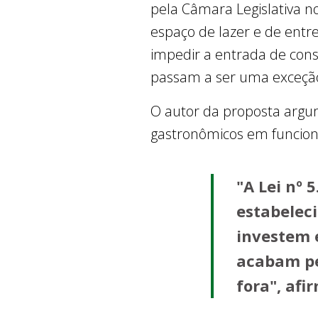
pela Câmara Legislativa no
espaço de lazer e de ent
impedir a entrada de cons
passam a ser uma exceçã
O autor da proposta argu
gastronômicos em funcion
"A Lei nº 
estabeleci
investem 
acabam pe
fora", afi