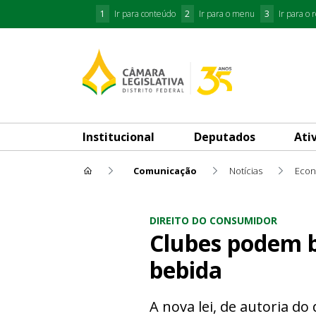
1
Ir para conteúdo
2
Ir para o menu
3
Ir para o 
Institucional
Deputados
Ati
Comunicação
Notícias
Econ
Clubes podem barrar entrad
DIREITO DO CONSUMIDOR
Clubes podem b
bebida
A nova lei, de autoria d