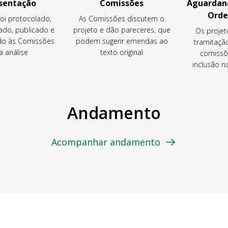
sentação
Comissões
Aguardand
Orde
foi protocolado,
As Comissões discutem o
ado, publicado e
projeto e dão pareceres, que
Os projet
o às Comissões
podem sugerir emendas ao
tramitaçã
a análise
texto original
comissõ
inclusão 
Andamento
Acompanhar andamento