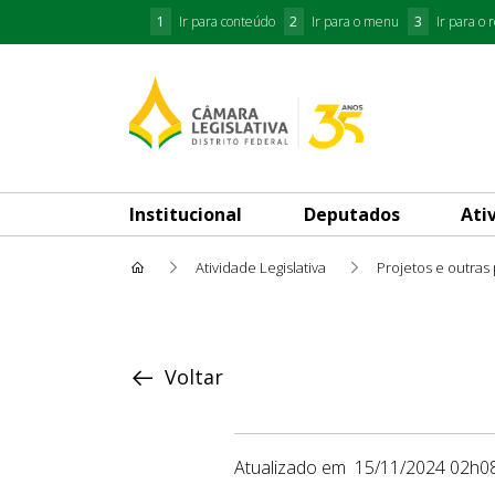
1
Ir para conteúdo
2
Ir para o menu
3
Ir para o 
Institucional
Deputados
Ati
Atividade Legislativa
Projetos e outras
Proposição
Voltar
Atualizado em
15/11/2024 02h0