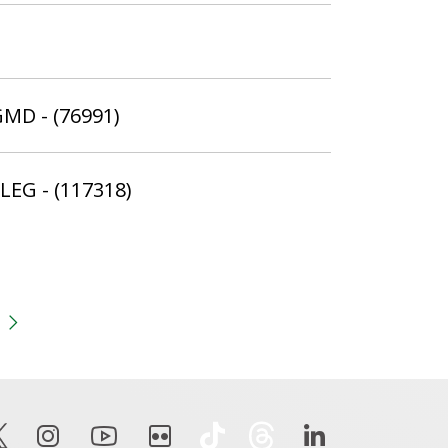
GMD - (76991)
ELEG - (117318)
gina
 anterior
Próxima página