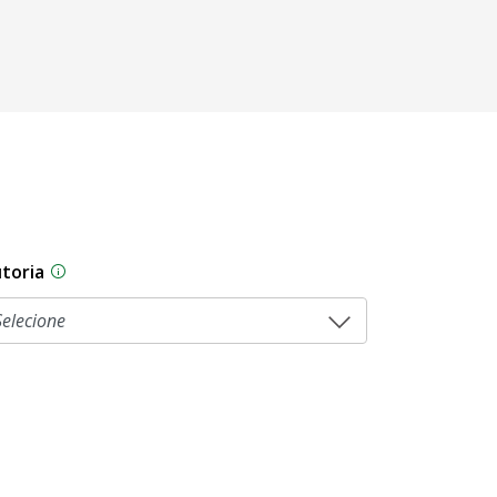
toria
As proposições legislativas na CLDF podem ser origi