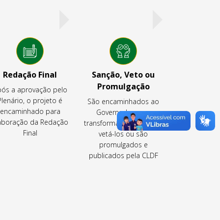
Redação Final
Sanção, Veto ou
Promulgação
ós a aprovação pelo
Plenário, o projeto é
São encaminhados ao
encaminhado para
Governador para
aboração da Redação
transformá-los em lei ou
Final
vetá-los ou são
promulgados e
publicados pela CLDF