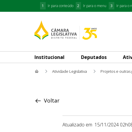
1
Ir para conteúdo
2
Ir para o menu
3
Ir para o 
Institucional
Deputados
Ati
Atividade Legislativa
Projetos e outras
Proposição
Voltar
Atualizado em
15/11/2024 02h0