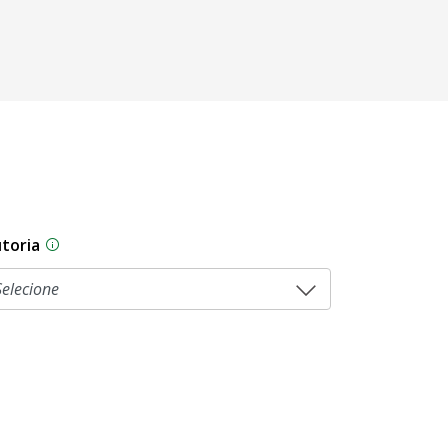
toria
As proposições legislativas na CLDF podem ser origi