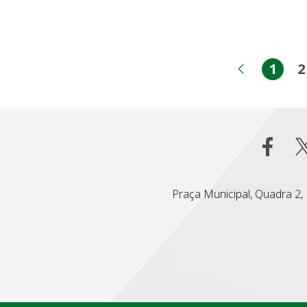
1
2
Pági
Página 
Praça Municipal, Quadra 2, L