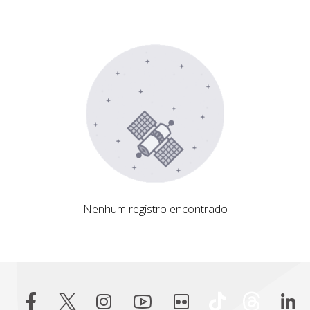
Nenhum registro encontrado
Nenhum registro encontrado