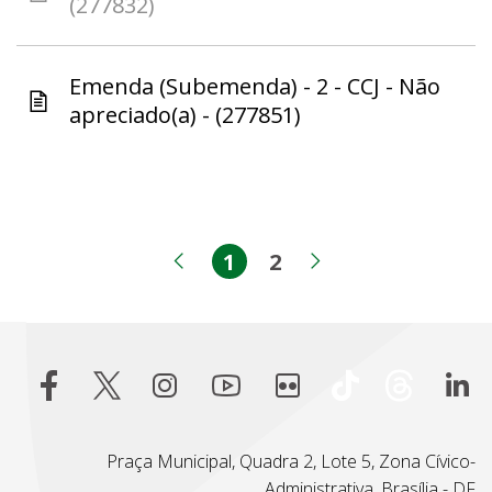
(277832)
Emenda (Subemenda) - 2 - CCJ - Não
apreciado(a) - (277851)
1
2
Página
Página
Página anterior
Próxima pági
Praça Municipal, Quadra 2, Lote 5, Zona Cívico-
Administrativa, Brasília - DF