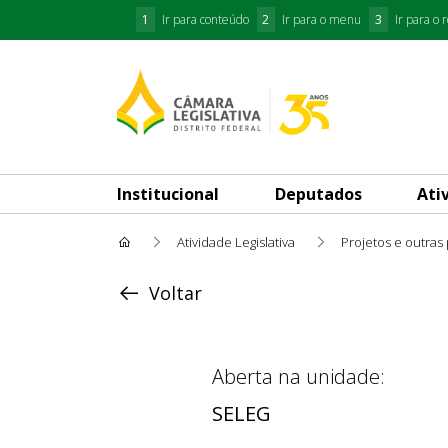
1
Ir para conteúdo
2
Ir para o menu
3
Ir para o 
Institucional
Deputados
Ati
Atividade Legislativa
Projetos e outras
Acompanhar Andamento
Voltar
Aberta na unidade:
SELEG