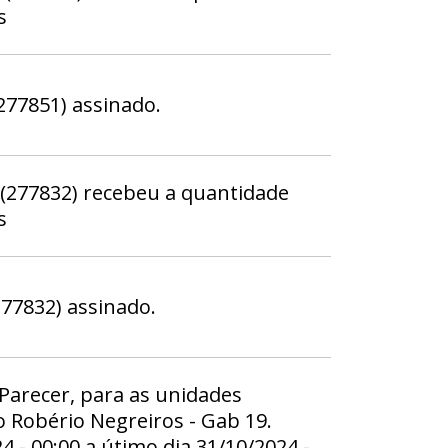
s
77851) assinado.
(277832) recebeu a quantidade
s
77832) assinado.
 Parecer, para as unidades
 Robério Negreiros - Gab 19.
24 - 00:00 a útimo dia 31/10/2024 -