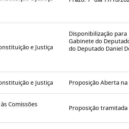
23:59
Disponibilização para
Gabinete do Deputado 
nstituição e Justiça
do Deputado Daniel Do
Deputado Eduardo Ped
Deputado Fábio Félix 
Hermeto - Gab 11, Ga
21, Gabinete da Deputa
nstituição e Justiça
Proposição Aberta na
Gabinete do Deputado
Gab 06, Gabinete do D
Gabinete do Deputado
 às Comissões
Proposição tramitada 
Gabinete do Deputado
Gabinete do Deputado
Deputada Dayse Amaril