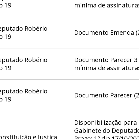
b 19
mínima de assinatura
eputado Robério
Documento Emenda (2
b 19
eputado Robério
Documento Parecer 3 
b 19
mínima de assinatura
eputado Robério
Documento Parecer (2
b 19
Disponibilização para
Gabinete do Deputado
nstituição e Justiça
Prazo: 1º dia 17/10/20