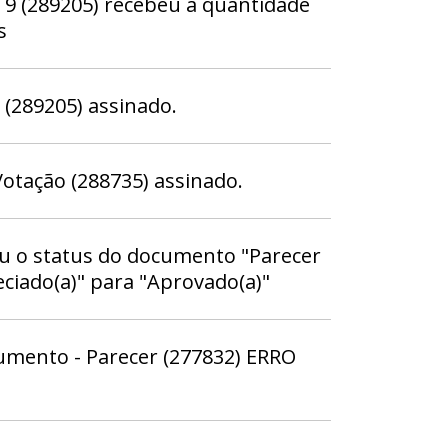
 (289205) recebeu a quantidade
s
289205) assinado.
otação (288735) assinado.
ou o status do documento "Parecer
eciado(a)" para "Aprovado(a)"
mento - Parecer (277832) ERRO