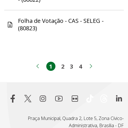
Folha de Votação - CAS - SELEG -
(80823)
1
2
3
4
Página
Página
Página
Página
Página anterior
Próxima pá
Praça Municipal, Quadra 2, Lote 5, Zona Cívico-
Administrativa, Brasília - DF