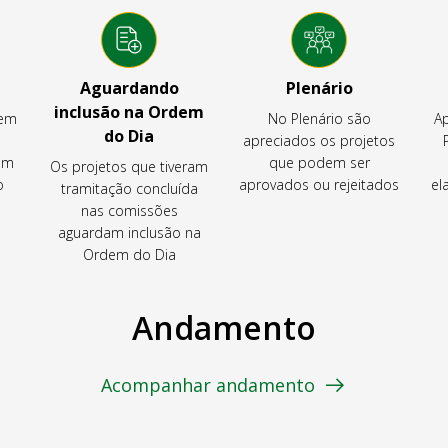
Aguardando
Plenário
inclusão na Ordem
tem
No Plenário são
Ap
do Dia
apreciados os projetos
em
que podem ser
Os projetos que tiveram
o
aprovados ou rejeitados
el
tramitação concluída
nas comissões
aguardam inclusão na
Ordem do Dia
Andamento
Acompanhar andamento