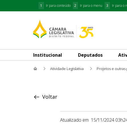
1
Ir para conteúdo
2
Ir para o menu
3
Ir para o 
Institucional
Deputados
Ati
Atividade Legislativa
Projetos e outras
Proposição
Voltar
Atualizado em
15/11/2024 03h2