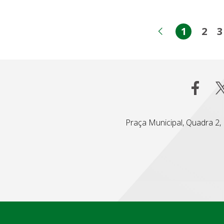
1
2
3
Página
Pág
Página ant
Praça Municipal, Quadra 2, L