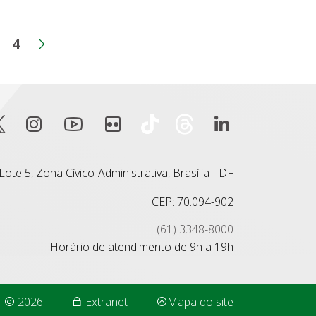
4
ina
Página
Página
erior
Próxima página
ote 5, Zona Cívico-Administrativa, Brasília - DF
CEP: 70.094-902
(61) 3348-8000
Horário de atendimento de 9h a 19h
2026
Extranet
Mapa do site