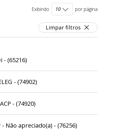
Exibindo
por página
Limpar filtros
i - (65216)
ELEG - (74902)
ACP - (74920)
 - Não apreciado(a) - (76256)