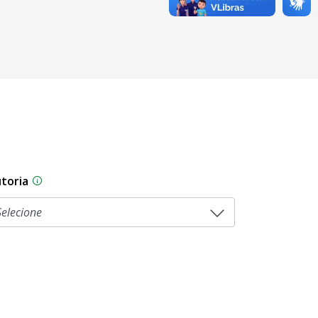
toria
sam por diferentes estágios durante o processo legislati
As proposições legislativas na CLDF podem ser origi