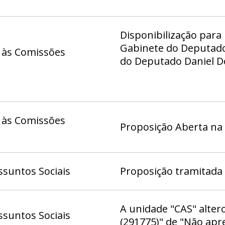
Disponibilização para
Gabinete do Deputado 
 às Comissões
do Deputado Daniel Do
Deputado Eduardo Ped
Deputado Fábio Félix 
Hermeto - Gab 11, Ga
21, Gabinete da Deputa
 às Comissões
Gabinete do Deputado
Proposição Aberta na
Gab 06, Gabinete do D
Gabinete do Deputado
Gabinete do Deputado
suntos Sociais
Proposição tramitada
Gabinete do Deputado 
Gabinete da Deputada
da Deputada Doutora 
A unidade "CAS" alter
suntos Sociais
Deputado Gabriel Mag
(291775)" de "Não apr