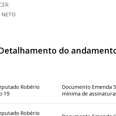
CER
:
Z NETO
Detalhamento do andament
eputado Robério
Documento Emenda 5 
b 19
mínima de assinatura
eputado Robério