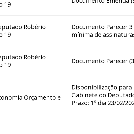
Documento Emenda (3
b 19
eputado Robério
Documento Parecer 3 
b 19
mínima de assinatura
eputado Robério
Documento Parecer (3
b 19
Disponibilização para
Gabinete do Deputado
conomia Orçamento e
Prazo: 1º dia 23/02/20
23:59