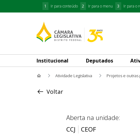
1
Ir para conteúdo
2
Ir para o menu
3
Ir para o 
Institucional
Deputados
Ati
Atividade Legislativa
Projetos e outras
Acompanhar Andamento
Voltar
Aberta na unidade:
CCJ
CEOF