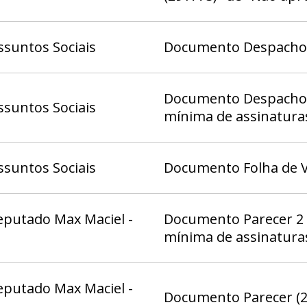
Deputado Joaquim Ror
Deputado Max Maciel 
Pastor Daniel de Cast
suntos Sociais
Documento Despacho (
Paula Belmonte - Gab
Gab 12, Gabinete do D
Gabinete do Deputado
Documento Despacho 1
suntos Sociais
Gabinete do Deputado
mínima de assinatura
Gabinete do Deputado 
1º dia 17/11/2025 - 00
suntos Sociais
Documento Folha de V
eputado Max Maciel -
Documento Parecer 2 
mínima de assinatura
eputado Max Maciel -
Documento Parecer (2