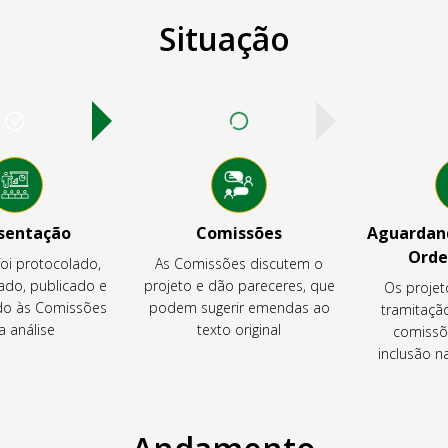
Situação
sentação
Comissões
Aguardand
Orde
foi protocolado,
As Comissões discutem o
ado, publicado e
projeto e dão pareceres, que
Os projet
o às Comissões
podem sugerir emendas ao
tramitaçã
a análise
texto original
comissõ
inclusão 