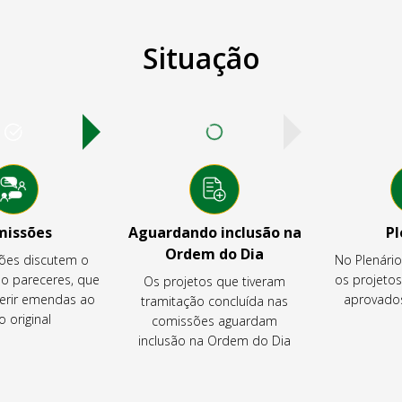
Situação
missões
Aguardando inclusão na
Pl
Ordem do Dia
ões discutem o
No Plenári
ão pareceres, que
os projeto
Os projetos que tiveram
rir emendas ao
aprovados
tramitação concluída nas
o original
comissões aguardam
inclusão na Ordem do Dia